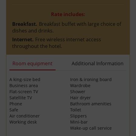
Rate includes:
Breakfast.
Breakfast buffet with large choice of
dishes and drinks.
Internet.
Free wireless internet access
throughout the hotel.
Room equipment
Additional Information
A king-size bed
Iron & ironing board
Business area
Wardrobe
Flat-screen TV
Shower
Satellite TV
Hair dryer
Phone
Bathroom amenities
Safe
Toilet
Air conditioner
Slippers
Working desk
Mini-bar
Wake-up call service