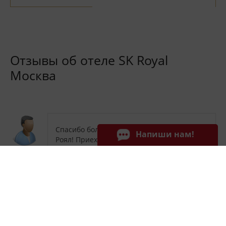
Отзывы об отеле SK Royal
Москва
Спасибо большое сотрудникам и отелю Ск
Напиши нам!
Роял! Приехали уставшие после долгой
дороги, нас встретили с улыбкой и
проводили в чистый, светлый номер с
огромным окном. Вид шикарный! Был
момент, что нам надо было выезжать по
планам, чуть позже официального выезда
гостей, персонал пошел на встречу,
решили этот вопрос в нашу пользу! Очень
приятно, что заботятся о гостях! Спасибо