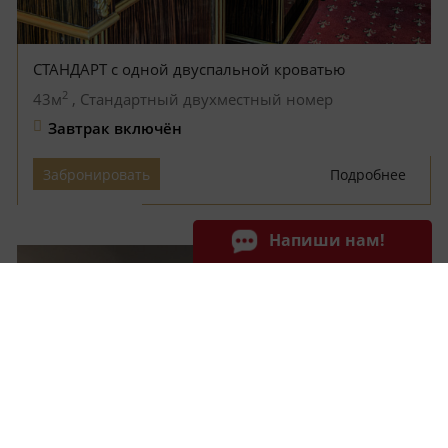
СТАНДАРТ с одной двуспальной кроватью
2
43м
, Стандартный двухместный номер
Завтрак включён
Забронировать
Подробнее
Напиши нам!