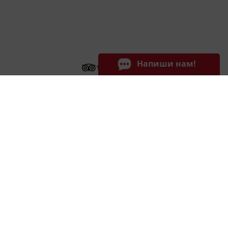
Напиши нам!
Hotels
Career
News
Reviews
Team
Contacts
SK Royal Tula
SK Royal MOSCOW
Rating of our hotel
Rating of our hotel