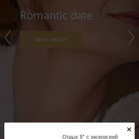
Romantic date
More details
✕
Отдых 5* с экскурсией