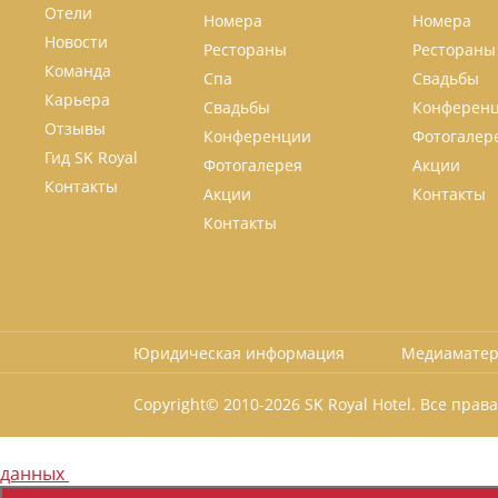
Отели
Номера
Номера
Новости
Рестораны
Рестораны
Команда
Спа
Свадьбы
Карьера
Свадьбы
Конферен
Отзывы
Конференции
Фотогалер
Гид SK Royal
Фотогалерея
Акции
Контакты
Акции
Контакты
Контакты
Юридическая информация
Медиамате
Copyright© 2010-
2026 SK Royal Hotel. Все пра
Наш сайт использует cookie, Яндекс.Метрику. Продолжая пользова
данных