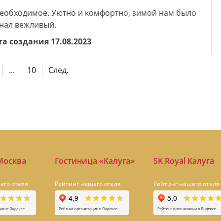
необходимое. Уютно и комфортно, зимой нам было
онал вежливый.
а создания 17.08.2023
...
10
След.
 Москва
Гостиница «Калуга»
SK Royal Калуга
его отеля
Рейтинг нашего отеля
Рейтинг нашего отеля