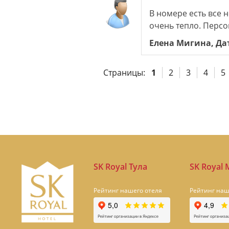
В номере есть все 
очень тепло. Перс
Елена Мигина, Дат
Страницы:
1
2
3
4
5
SK Royal Тула
SK Royal
Рейтинг нашего отеля
Рейтинг наш