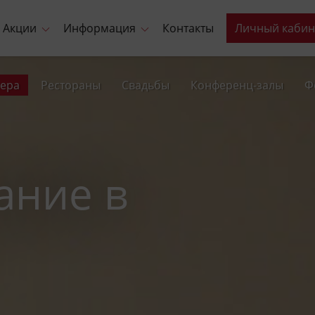
Акции
Информация
Контакты
Личный кабин
ера
Рестораны
Свадьбы
Конференц-залы
Ф
ание в