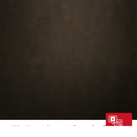
SK Royal Калуга
Рестораны
Банкетный зал "Вилла"