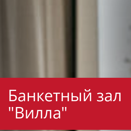
Банкетный зал
"Вилла"