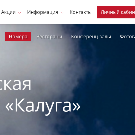
Акции
Информация
Контакты
Личный кабин
Номера
Рестораны
Конференц-залы
Фотог
ская
 «Калуга»