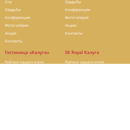
Спа
Свадьбы
Свадьбы
Конференции
Конференции
Фотогалерея
Фотогалерея
Акции
Акции
Контакты
Контакты
Гостиница «Калуга»
SK Royal Калуга
Рейтинг нашего отеля
Рейтинг нашего отеля
Отель на реконструкции
Номера
Рестораны
Рестораны
Конференц-залы
Фотогалерея
Акции
Контакты