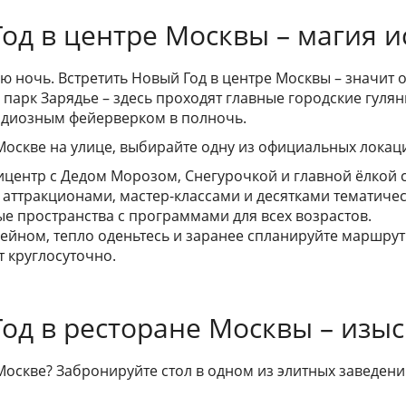
Год в центре Москвы – магия и
ю ночь. Встретить Новый Год в центре Москвы – значит о
 парк Зарядье – здесь проходят главные городские гулян
ндиозным фейерверком в полночь.
 Москве на улице, выбирайте одну из официальных локац
центр с Дедом Морозом, Снегурочкой и главной ёлкой 
, аттракционами, мастер-классами и десятками тематиче
ые пространства с программами для всех возрастов.
вейном, тепло оденьтесь и заранее спланируйте маршрут
т круглосуточно.
Год в ресторане Москвы – изы
Москве? Забронируйте стол в одном из элитных заведен