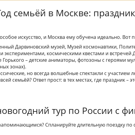
Год семьёй в Москве: праздни
– особое искусство, и Москва ему обучена идеально. Вот
венный Дарвиновский музей, Музей космонавтики, Полит
и экспериментами, космическими квестами и встречей 
ке Горького – детские аниматоры, фотозоны с героями м
ных зонах).
ассические, но всегда волшебные спектакли с участием
сей семьёй? Ответ прост: в тех местах, где праздник – э
новогодний тур по России с ф
 запоминающимся? Спланируйте длительную поездку по