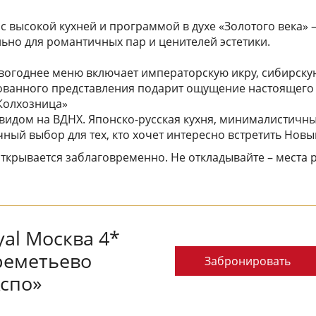
с высокой кухней и программой в духе «Золотого века» 
льно для романтичных пар и ценителей эстетики.
вогоднее меню включает императорскую икру, сибирскую
ованного представления подарит ощущение настоящего 
Колхозница»
идом на ВДНХ. Японско-русская кухня, минималистичны
ный выбор для тех, кто хочет интересно встретить Новый
ткрывается заблаговременно. Не откладывайте – места р
yal Москва 4*
реметьево
Забронировать
кспо»