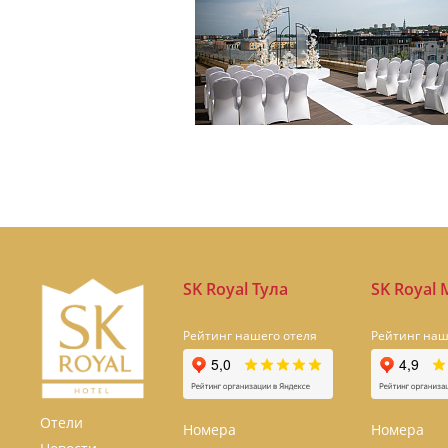
SK Royal Тула
SK Royal
Рейтинг нашего отеля
Рейтинг наш
Отели
Номера
Номера