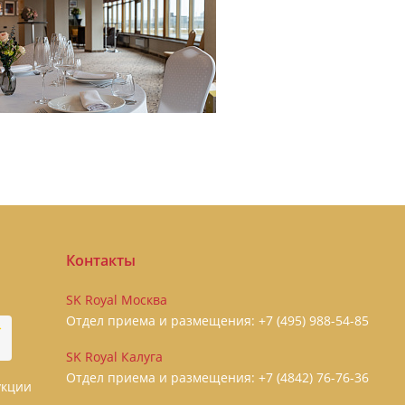
Контакты
SK Royal Москва
Отдел приема и размещения:
+7 (495) 988-54-85
SK Royal Калуга
Отдел приема и размещения:
+7 (4842) 76-76-36
укции