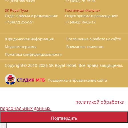
+7 (495) 988-54-85
+7 (4842) 76-76-36
SK Royal Тула
Гостиница «Калуга»
Отдел приема и размещения:
Отдел приема и размещения:
+7 (4872) 255-551
+7 (4842) 79-02-12
Юридическая информация
Соглашение о работе на сайте
Медиаматериалы
Вниманию клиентов
Политика конфиденциальности
Copyright© 2010-
2026 SK Royal Hotel. Все права защищены.
Поддержка и продвижение сайта
Наш сайт использует cookie, Яндекс.Метрику. Продолжая
пользоваться сайтом, вы соглашаетесь на обработку
политикой обработки
персональных данных в соответствии с
персональных данных
Подтвердить
x