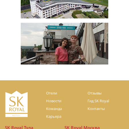
Отели
Отзывы
Новости
Гид SK Royal
Команда
Контакты
Карьера
SK Royal Тула
SK Royal Москва